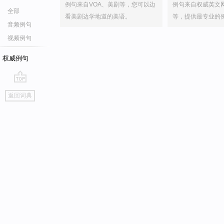
例句来自VOA、美剧等，您可以边
例句来自权威英文
全部
看美剧边学地道的美语。
等，提供最专业的
音频例句
视频例句
权威例句
go
返回词典
top