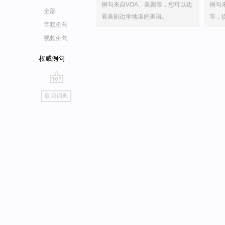
例句来自VOA、美剧等，您可以边
例句
全部
看美剧边学地道的美语。
等，
音频例句
视频例句
权威例句
go
返回词典
top