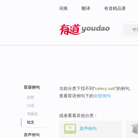
词典
翻译
有道精品课
中
有道 - 网易旗下搜索
双语例句
当前分类下找不到"
celery salt
"的例句。
查看双语例句下的
全部例句
全部
口语
书面语
或者看看其他分类：
论文
原声例句
原声例句