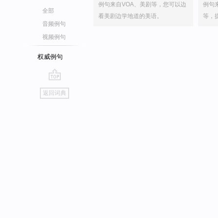
例句来自VOA、美剧等，您可以边
例句
全部
看美剧边学地道的美语。
等，
音频例句
视频例句
权威例句
go
返回词典
top