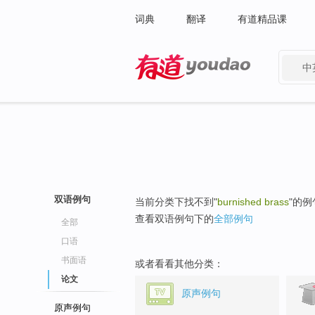
词典
翻译
有道精品课
中
有道 - 网易旗下搜索
双语例句
当前分类下找不到"
burnished brass
"的例
查看双语例句下的
全部例句
全部
口语
书面语
或者看看其他分类：
论文
原声例句
原声例句