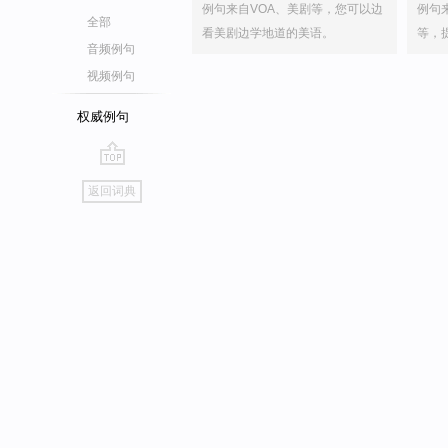
例句来自VOA、美剧等，您可以边
例句
全部
看美剧边学地道的美语。
等，
音频例句
视频例句
权威例句
go
返回词典
top