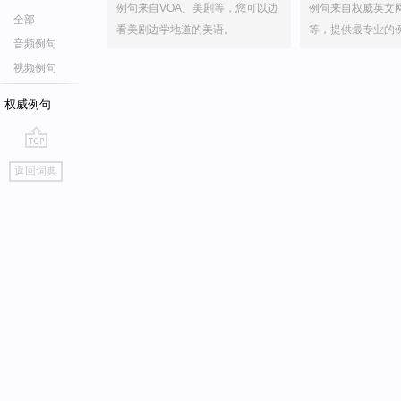
例句来自VOA、美剧等，您可以边
例句来自权威英文
全部
看美剧边学地道的美语。
等，提供最专业的
音频例句
视频例句
权威例句
go
返回词典
top