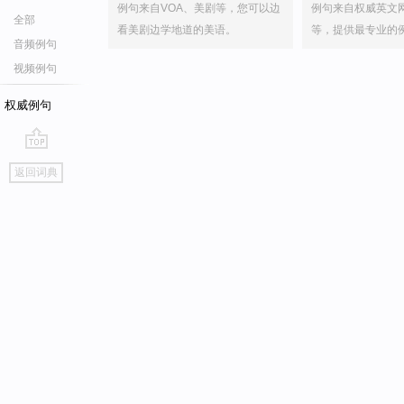
例句来自VOA、美剧等，您可以边
例句来自权威英文
全部
看美剧边学地道的美语。
等，提供最专业的
音频例句
视频例句
权威例句
go
返回词典
top