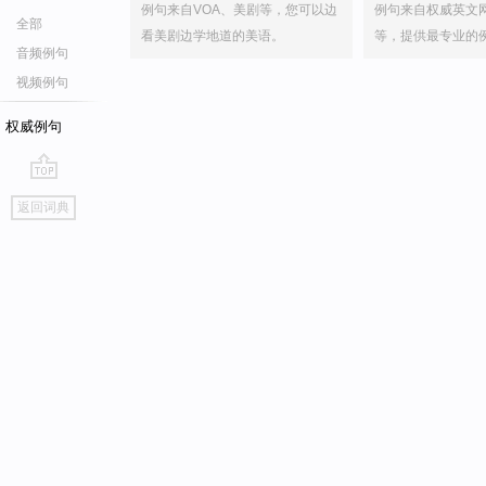
例句来自VOA、美剧等，您可以边
例句来自权威英文
全部
看美剧边学地道的美语。
等，提供最专业的
音频例句
视频例句
权威例句
go
返回词典
top