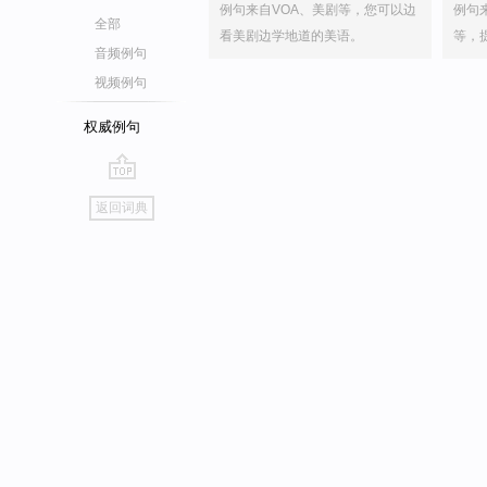
例句来自VOA、美剧等，您可以边
例句
全部
看美剧边学地道的美语。
等，
音频例句
视频例句
权威例句
go
返回词典
top