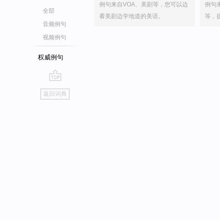
例句来自VOA、美剧等，您可以边
例句
全部
看美剧边学地道的美语。
等，
音频例句
视频例句
权威例句
go
返回词典
top