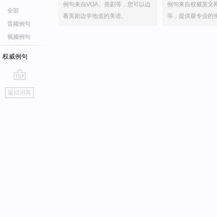
例句来自VOA、美剧等，您可以边
例句来自权威英文
全部
看美剧边学地道的美语。
等，提供最专业的
音频例句
视频例句
权威例句
go
返回词典
top