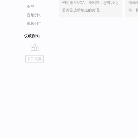
例句来自VOA、美剧等，您可以边
例句
全部
看美剧边学地道的美语。
等，
音频例句
视频例句
权威例句
go
返回词典
top