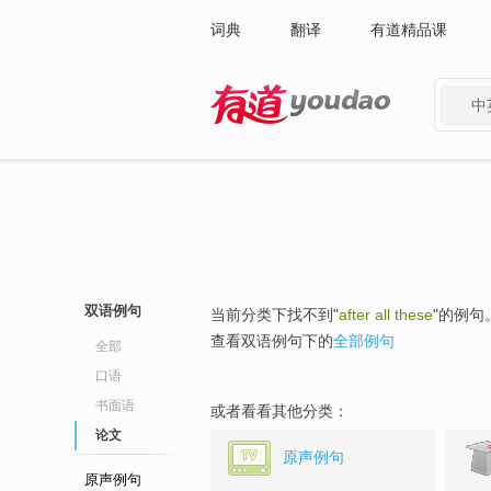
词典
翻译
有道精品课
中
有道 - 网易旗下搜索
双语例句
当前分类下找不到"
after all these
"的例句
查看双语例句下的
全部例句
全部
口语
书面语
或者看看其他分类：
论文
原声例句
原声例句