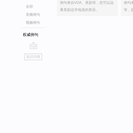
例句来自VOA、美剧等，您可以边
例句
全部
看美剧边学地道的美语。
等，
音频例句
视频例句
权威例句
go
返回词典
top