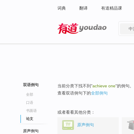
词典
翻译
有道精品课
中
有道 - 网易旗下搜索
双语例句
当前分类下找不到"
achieve one
"的例句。
查看双语例句下的
全部例句
全部
口语
书面语
或者看看其他分类：
论文
原声例句
原声例句