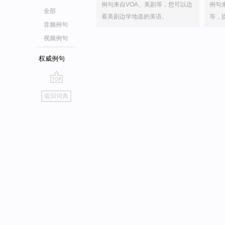
例句来自VOA、美剧等，您可以边
例句
全部
看美剧边学地道的美语。
等，
音频例句
视频例句
权威例句
go
返回词典
top