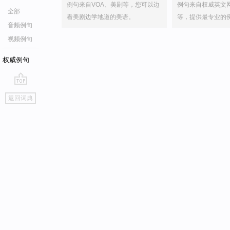
例句来自VOA、美剧等，您可以边
例句来自权威英文
全部
看美剧边学地道的美语。
等，提供最专业的
音频例句
视频例句
权威例句
go
返回词典
top