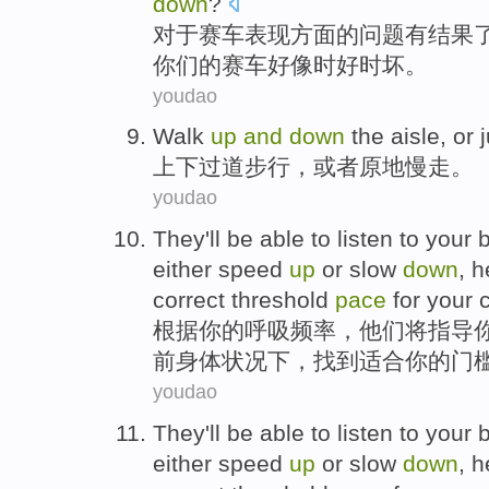
down
?
对于
赛车
表现方面
的
问题有结果
你们的
赛车
好像
时好
时坏
。
youdao
Walk
up
and
down
the
aisle
,
or
j
上下
过道
步行
，
或者
原地
慢走。
youdao
They
'll be
able to
listen to
your
b
either speed
up
or
slow
down
,
h
correct
threshold
pace
for your
根据
你
的
呼吸频率
，
他们
将
指导
前
身体
状况下，找到适合你
的
门
youdao
They
'll be
able to
listen to
your
b
either speed
up
or
slow
down
,
h