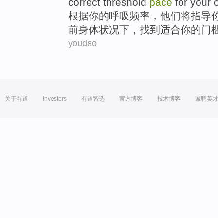
correct
threshold
pace
for your
根据
你
的
呼吸频率
，
他们
将
指导
前
身体
状况下，找到适合你
的
门
youdao
关于有道
Investors
有道智选
官方博客
技术博客
诚聘英