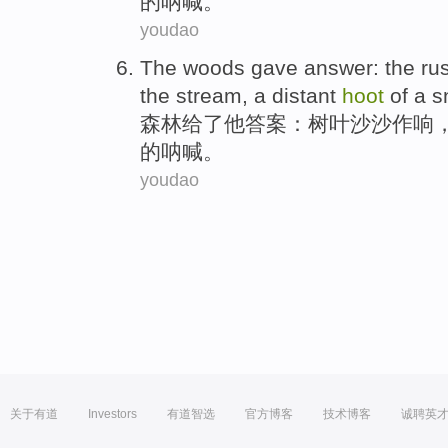
的
呐喊。
youdao
The woods
gave
answer
:
the rus
the
stream
,
a distant
hoot
of
a s
森林
给了
他答案
：树叶沙沙
作响
的
呐喊。
youdao
关于有道
Investors
有道智选
官方博客
技术博客
诚聘英