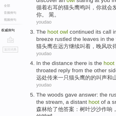
discover
an
owl
staring at
you
f
全部
循
着
右耳
的
猫头鹰
鸣叫
，
你
就会
音频例句
你。 翯。
视频例句
youdao
权威例句
The
hoot
owl
continued its
call
i
breeze
rustled
the
leaves
in the 
猫头鹰
在
远方
继续
叫
着，
晚风
吹
go
返回词典
top
youdao
In the distance
there is the
hoot
throated
reply from the other si
远处
传来
一
只猫头鹰
的
的
叫声
和
youdao
The woods
gave
answer
:
the rus
the
stream
,
a distant
hoot
of
a s
森林
给了
他答案
：树叶沙沙
作响