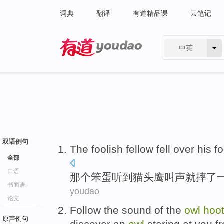
词典
翻译
有道精品课
云笔记
中英
有道 - 网易旗下搜索
双语例句
The foolish
fellow
fell
over his f
全部
口语
那个
笨蛋
听到
猫头鹰
叫声
就摔
了
书面语
youdao
论文
Follow
the sound
of
the
owl
hoo
原声例句