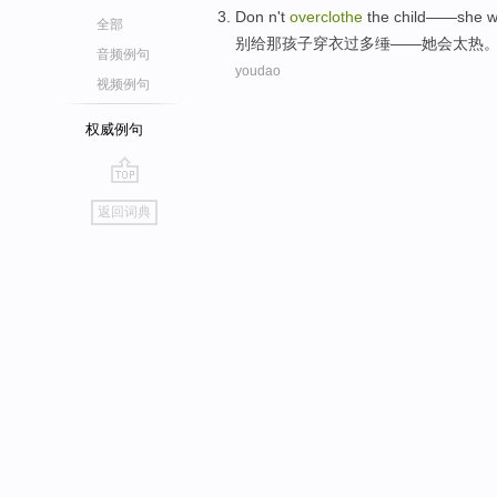
Don
n't
overclothe
the
child
——
she
w
全部
别
给那
孩子
穿衣过多
缍
——
她
会
太
热
音频例句
youdao
视频例句
权威例句
go
返回词典
top