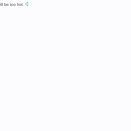
ill be
too
hot
.
。