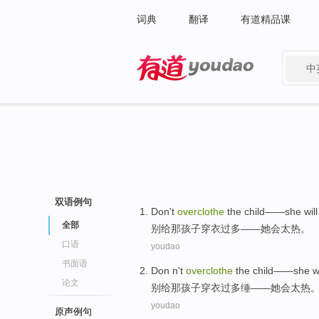
词典
翻译
有道精品课
中
有道 - 网易旗下搜索
双语例句
Don't
overclothe
the
child
——
she
wil
全部
别
给那
孩子
穿衣
过多——
她
会
太
热。
口语
youdao
书面语
Don
n't
overclothe
the
child
——
she
w
论文
别
给那
孩子
穿衣过多
缍
——
她
会
太
热
youdao
原声例句