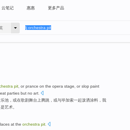
云笔记
惠惠
更多产品
英
chestra
pit
,
or
prance
on
the opera
stage
, or
slop
paint
reat
parties
but
no
art
.
进
乐池
，
或
在
歌剧
舞台
上腾跳，或
与
毕加索
一起
泼洒
涂料
，我
不
是艺术
。
laces
at
the
orchestra
pit
.