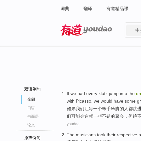
词典
翻译
有道精品课
中
有道 - 网易旗下搜索
双语例句
If
we
had
every
klutz
jump into
the
or
全部
with
Picasso
, we
would
have
some
g
口语
如果
我们
让
每
一个
笨手笨脚
的人都
跳
们
可能会
造就
一些
不错的
聚会
，
但
绝
书面语
youdao
论文
The musicians
took
their respective
p
原声例句