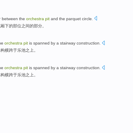
r
between
the
orchestra
pit
and
the
parquet
circle.
锯厢下
的
部位
之间
的
部分。
he
orchestra
pit
is spanned
by
a
stairway
construction
.
结构横跨于乐池之上。
he
orchestra
pit
is spanned
by
a
stairway
construction
.
结构横跨于乐池之上。