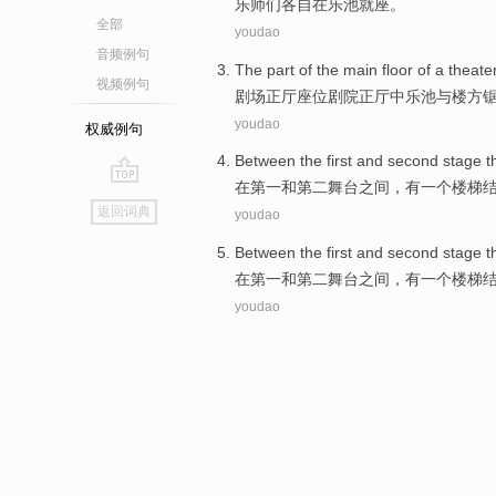
乐师
们
各自
在乐池
就座。
全部
youdao
音频例句
The
part
of
the main
floor
of a
theate
视频例句
剧场
正厅
座位剧院正厅中
乐池
与
楼
方
youdao
权威例句
Between
the first
and
second
stage
t
在
第一
和
第二
舞台
之间
，
有
一个
楼梯
go
返回词典
youdao
top
Between
the first
and
second
stage
t
在
第一
和
第二
舞台
之间
，
有
一个
楼梯
youdao