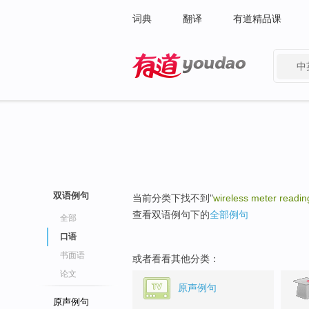
词典
翻译
有道精品课
中
有道 - 网易旗下搜索
双语例句
当前分类下找不到"
wireless meter readi
查看双语例句下的
全部例句
全部
口语
书面语
或者看看其他分类：
论文
原声例句
原声例句