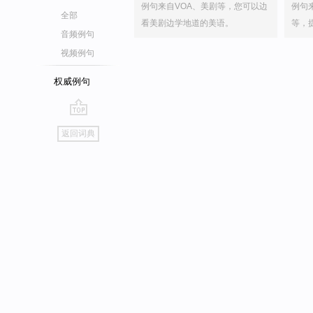
例句来自VOA、美剧等，您可以边
例句
全部
看美剧边学地道的美语。
等，
音频例句
视频例句
权威例句
go
返回词典
top