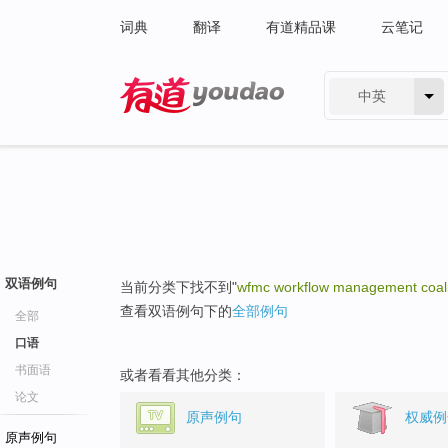
词典
翻译
有道精品课
云笔记
中英
有道 - 网易旗下搜索
双语例句
当前分类下找不到"
wfmc workflow management coali
查看双语例句下的
全部例句
全部
口语
书面语
或者看看其他分类：
论文
原声例句
权威例
原声例句