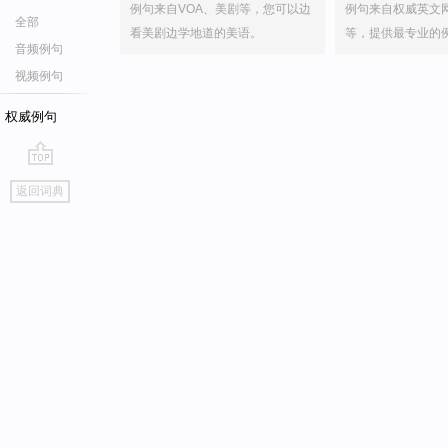
例句来自VOA、美剧等，您可以边
例句来自权威英文
全部
看美剧边学地道的美语。
等，提供最专业的
音频例句
视频例句
权威例句
go
返回词典
top