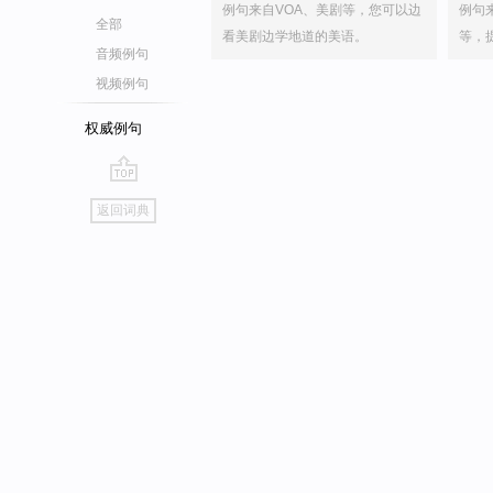
例句来自VOA、美剧等，您可以边
例句
全部
看美剧边学地道的美语。
等，
音频例句
视频例句
权威例句
go
返回词典
top