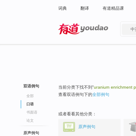
词典
翻译
有道精品课
中
有道 - 网易旗下搜索
双语例句
当前分类下找不到"
uranium enrichment p
查看双语例句下的
全部例句
全部
口语
书面语
或者看看其他分类：
论文
原声例句
原声例句