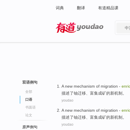
词典
翻译
有道精品课
中
有道 - 网易旗下搜索
双语例句
A new
mechanism
of
migration
-
enri
全部
描述了
铀
迁移
、
富集
成矿
的
新机制
。
口语
youdao
书面语
A new
mechanism
of
migration
-
enri
论文
描述了
铀
迁移
、
富集
成矿
的
新机制
。
youdao
原声例句