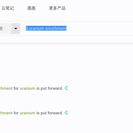
云笔记
惠惠
更多产品
英
chment
for
uranium
is
put forward.
chment
for
uranium
is
put forward.