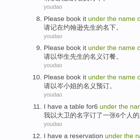
youdao
Please
book
it
under
the
name
o
请
记
在
约翰逊先生
的
名下
。
youdao
Please
book it
under
the
name
o
请
以华生先生
的
名义
订餐
。
youdao
Please
book
it
under
the
name
o
请
以
岑
小姐
的
名义
预订
。
youdao
I
have
a table
for6
under
the
na
我
以大卫
的
名字
订
了
一张
6个人
的
youdao
I
have
a
reservation
under
the
n