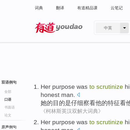
词典
翻译
有道精品课
云笔记
中英
有道 - 网易旗下搜索
双语例句
Her
purpose
was
to
scrutinize
h
全部
honest
man
.
口语
她
的
目的
是
仔细
察看
他
的
特征
看
书面语
《柯林斯英汉双解大词典》
论文
Her
purpose
was
to
scrutinize
h
原声例句