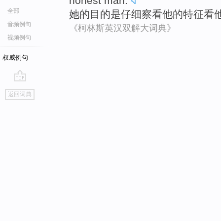
honest
man
.
全部
她
的
目的
是
仔细
察看
他
的
特征
看
音频例句
《柯林斯英汉双解大词典》
视频例句
权威例句
go
返回词典
top