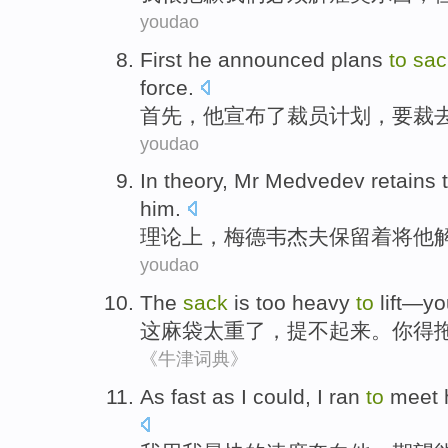
youdao
First
he
announced
plans
to
sac
force
.
首先
，
他
宣布了裁员
计划
，
要
裁
youdao
In theory
,
Mr Medvedev
retains
him
.
理论上
，
梅德韦杰夫
保留
着
将
他
youdao
The
sack
is too heavy
to
lift
—
yo
这
麻袋
太重
了，
提
不起来。
你
得
《牛津词典》
As fast as
I
could, I
ran
to
meet