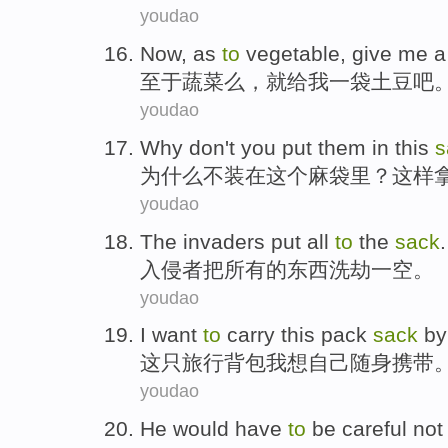
youdao
Now,
as
to
vegetable
,
give
me
a
至于
蔬菜么
，就
给
我
一
袋
土豆
吧
youdao
Why
don't
you put them
in
this
s
为什么
不
装
在
这个
麻袋
里？这样
youdao
The invaders
put
all
to
the
sack
.
入侵者
把
所有
的
东西洗劫一空
。
youdao
I
want
to
carry
this
pack
sack
by
这
只旅行
背包
我
想
自己
随身携带
youdao
He
would have
to
be careful
no