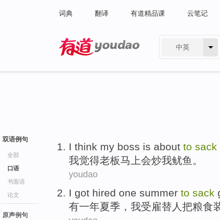
词典
翻译
有道精品课
云笔记
中英
有道 - 网易旗下搜索
双语例句
I
think
my boss
is about
to
sack
全部
我
觉得
老板
马上
会
炒我鱿鱼。
口语
youdao
书面语
I
got
hired
one
summer
to
sack
论文
有一
年夏季
，
我
受雇
替人
把
粮食
原声例句