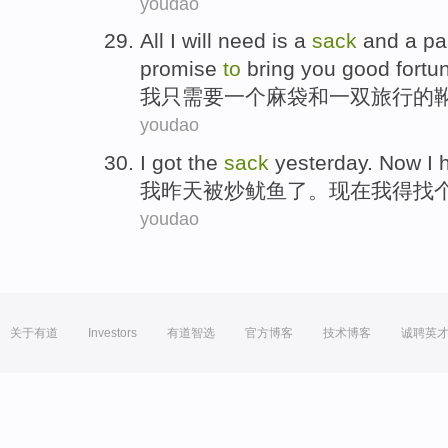
youdao
All
I
will need
is
a
sack
and
a
pa
promise
to
bring
you
good fortu
我
只
需要
一个
麻袋
和
一双
旅行
的
youdao
I
got the
sack
yesterday
.
Now
I
我
昨天
被炒鱿鱼
了
。
现在
我
得
找
youdao
关于有道
Investors
有道智选
官方博客
技术博客
诚聘英