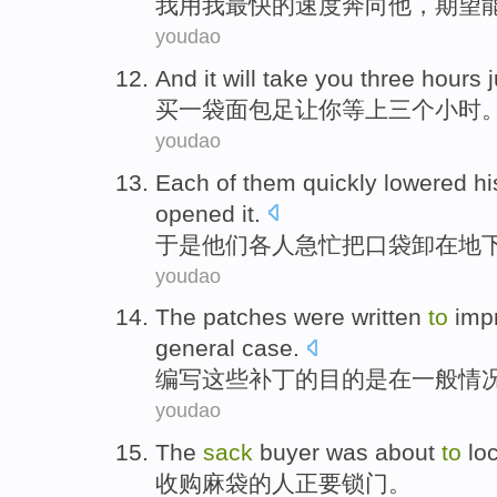
我
用我
最快
的
速度
奔
向
他
，
期望
youdao
And it will take
you
three
hours
j
买
一
袋
面包
足让
你
等上
三个
小时
youdao
Each of
them
quickly lowered
hi
opened
it
.
于是
他们
各人
急忙
把
口袋
卸
在
地
youdao
The patches
were
written
to
imp
general
case
.
编写
这些
补丁的目的
是
在
一般
情
youdao
The
sack
buyer
was about
to
lo
收购
麻袋的人
正要
锁门。