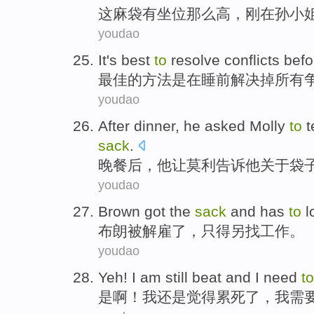
这
麻袋
有坐位
那么
高
，刚
在孙小
youdao
It
's
best
to
resolve
conflicts
befo
最佳
的
方法是
在睡前
解决
掉所有
youdao
After
dinner
,
he
asked
Molly
to
t
sack
.
晚餐
后
，
他
让
莫利
告诉
他
关于
袋
youdao
Brown
got
the
sack
and has
to
l
布朗
被解雇
了
，只得
另
找工作。
youdao
Yeh
!
I
am
still
beat
and I
need
to
是
啊！
我
还是
觉得
累死了
，我
需