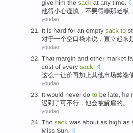
give him the
sack
at any time
.
他
得
小心
谨慎，
不要
得罪
那
老板
youdao
It
is
hard
for
an
empty
sack
to
s
对于
一个
空
口袋
来说，直立起来
youdao
That margin
and
other
market
fa
cost
of
every
sack
.
这么
一让价
再加上
其他
市场
弊端
youdao
It would never do
to
be late
,
he
迟到
了可不行，
他
会
被解雇的。
youdao
The
sack
was
about
as
high
as 
Miss Sun.