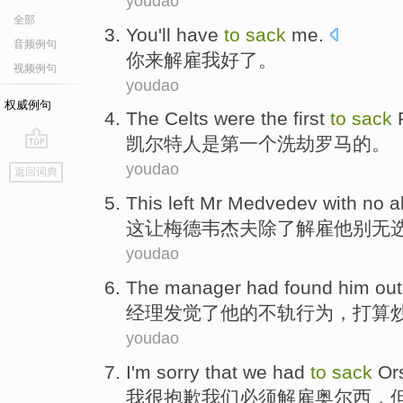
youdao
全部
You
'll have
to
sack
me
.
音频例句
你
来
解雇
我
好了。
视频例句
youdao
权威例句
The Celts
were
the first
to
sack
凯尔特人
是
第一
个
洗劫
罗马
的。
go
youdao
返回词典
top
This
left
Mr Medvedev
with
no a
这
让
梅德韦杰夫
除了
解雇
他
别无
youdao
The manager
had found
him
out
经理
发觉
了
他
的不轨行为，
打算
youdao
I
'm sorry that
we
had
to
sack
Ors
我
很
抱歉
我们
必须
解雇
奥尔西，