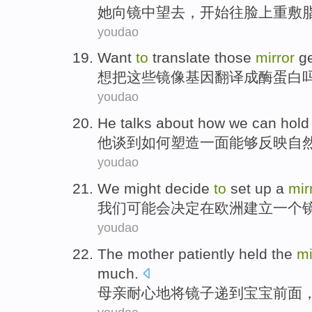
她
向
镜
中
望去
，
开始
往
脸上
重敷
youdao
Want
to
translate
those
mirror
g
想
把
这些
镜像
基因
翻译
成
酶蛋白
youdao
He
talks about
how we
can hold
他
谈到
如何
塑造
一面
能够反映自
youdao
We
might
decide
to
set up
a
mir
我们
可能会
决定
在
欧洲
建立
一个
youdao
The mother
patiently
held the
mi
much
.
母亲
耐心地
将
镜子
递
到
宝宝
前面