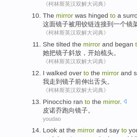
《柯林斯英汉双解大词典》
The
mirror
was
hinged
to
a
surr
这
面镜子
被
用铰链连接
到
一个
镜
《柯林斯英汉双解大词典》
She
tilted
the
mirror
and
began
她
把
镜子
斜放
，
开始
梳头。
《柯林斯英汉双解大词典》
I
walked
over
to
the
mirror
and
s
我
走
到
镜子
前
伸出
舌头。
《柯林斯英汉双解大词典》
Pinocchio
ran
to
the
mirror
.
皮诺乔
跑
向镜子。
youdao
Look at
the
mirror
and
say
to
yo