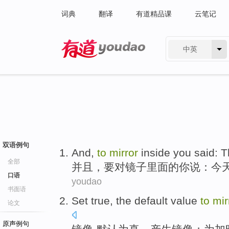
词典
翻译
有道精品课
云笔记
中英
有道 - 网易旗下搜索
双语例句
And
,
to
mirror
inside
you
said
:
T
全部
并且
，
要对
镜子
里面
的
你
说
：
今
口语
youdao
书面语
Set
true
,
the default
value
to
mir
论文
原声例句