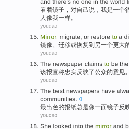
and
there's no
one
in
the
world
看着
镜子
，
对
自己
说
，
我
是
一个
人像
我
一样。
youdao
Mirror
,
migrate
,
or
restore
to
a
d
镜像
、
迁移
或
恢复
到
另
一个
更大
youdao
The newspaper
claims
to
be th
该报
宣称
忠实反映
了
公众
的
意见
youdao
The best
newspapers
have alw
communities
.
最
出色的
报纸
总是
像一面
镜子
反
youdao
She
looked into
the
mirror
and
b