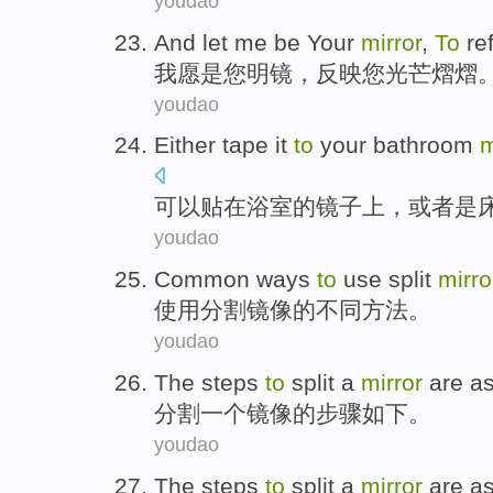
youdao
And let
me
be
Your
mirror
,
To
re
我
愿
是
您
明镜
，
反映
您
光芒
熠熠
youdao
Either
tape it
to
your bathroom
m
可以
贴
在
浴室
的
镜子
上，
或者
是
youdao
Common ways
to
use
split
mirro
使用
分割
镜像的
不同
方法。
youdao
The
steps
to
split
a
mirror
are as
分割
一个
镜像
的
步骤
如下
。
youdao
The
steps
to
split
a
mirror
are as