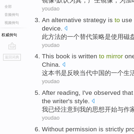
镜像
-
默认
为
真
，产生镜像；
为加
全部
youdao
音频例句
An
alternative
strategy
is
to
use
视频例句
device
.
权威例句
此方法的
一个
替代
策略
是
使用
磁
youdao
go
This book
is
written
to
mirror
on
返回词典
top
China.
这本
书
是
反映
当代
中国
的
一个
生
youdao
After reading,
I
've
observed
tha
the
writer
's
style
.
我
已经
注意
到
我
的
思想
开始
与
作
youdao
Without permission
is strictly p