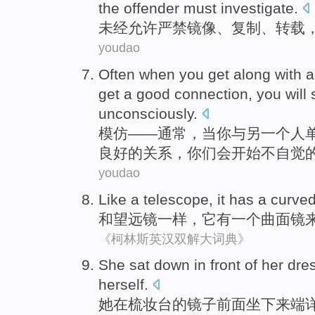
the offender
must
investigate
.
未经
允许
严禁
镜像
、
复制
、
转载
youdao
Often
when
you
get
along
with
a
get
a good
connection
,
you
will
unconsciously
.
模仿——
通常
，
当
你
与
另
一个
人
良好的
关系
，你们
会
开始
不自觉
youdao
Like
a
telescope,
it
has
a
curve
和
望远镜一样，
它
有
一个
曲面
镜
《柯林斯英汉双解大词典》
She
sat
down
in
front
of
her dre
herself
.
她
在
梳妆台
的
镜子
前面
坐
下来
端