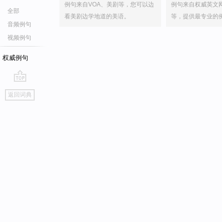
例句来自VOA、美剧等，您可以边
例句来自权威英文
全部
看美剧边学地道的美语。
等，提供最专业的
音频例句
视频例句
权威例句
go
返回词典
top