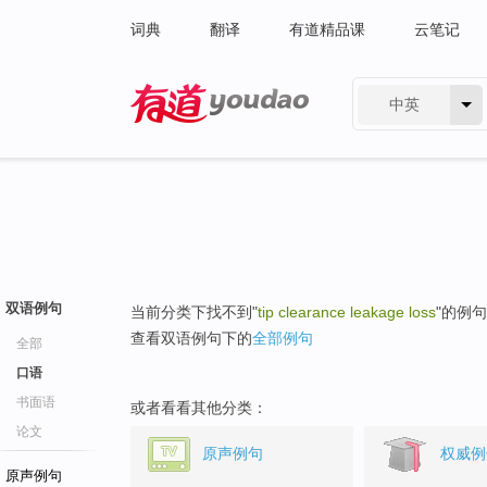
词典
翻译
有道精品课
云笔记
中英
有道 - 网易旗下搜索
双语例句
当前分类下找不到"
tip clearance leakage loss
"的例
查看双语例句下的
全部例句
全部
口语
书面语
或者看看其他分类：
论文
原声例句
权威例
原声例句