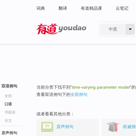
词典
翻译
有道精品课
云笔记
中英
有道 - 网易旗下搜索
双语例句
当前分类下找不到"
time-varying parameter model
"
查看双语例句下的
全部例句
全部
口语
书面语
或者看看其他分类：
论文
原声例句
权威例
原声例句