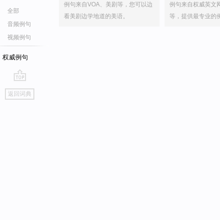
例句来自VOA、美剧等，您可以边
例句来自权威英文
全部
看美剧边学地道的美语。
等，提供最专业的
音频例句
视频例句
权威例句
go
返回词典
top