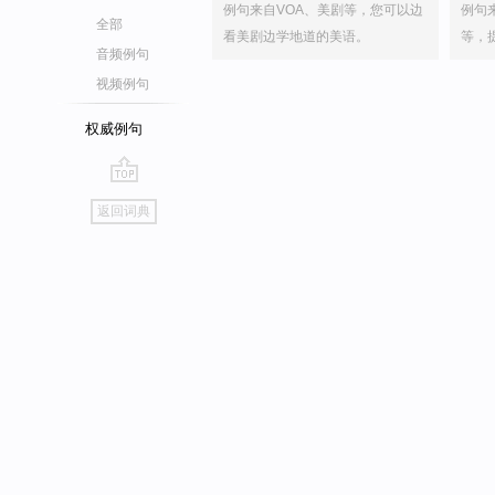
例句来自VOA、美剧等，您可以边
例句
全部
看美剧边学地道的美语。
等，
音频例句
视频例句
权威例句
go
返回词典
top