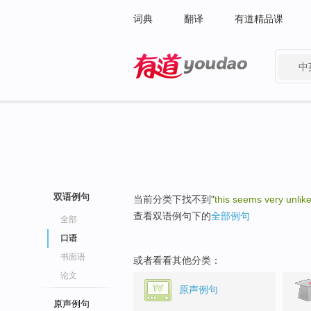
词典
翻译
有道精品课
中
有道 - 网易旗下搜索
双语例句
当前分类下找不到"
this seems very unlike
查看双语例句下的
全部例句
全部
口语
书面语
或者看看其他分类：
论文
原声例句
原声例句