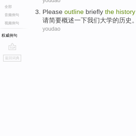
youdao
全部
Please
outline
briefly
the
history
音频例句
请
简要
概述
一下
我们
大学
的
历史
视频例句
youdao
权威例句
go
返回词典
top