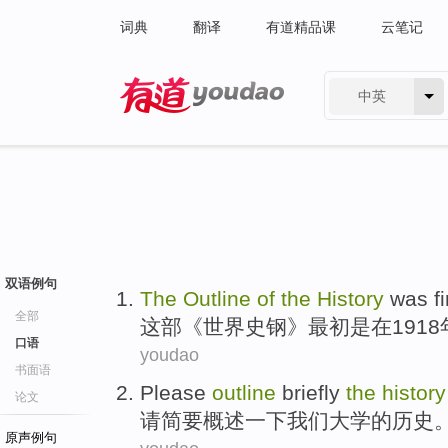
词典
翻译
有道精品课
云笔记
中英
有道 - 网易旗下搜索
双语例句
The
Outline
of
the
History
was fi
全部
这部
《世界史钢》
最初
是在1918
口语
youdao
书面语
Please
outline
briefly
the
history
论文
请
简要
概述
一下
我们
大学
的
历史
原声例句