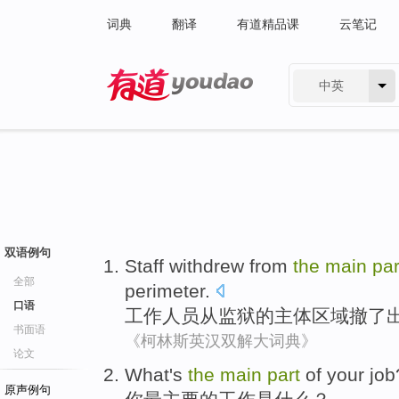
词典
翻译
有道精品课
云笔记
中英
有道 - 网易旗下搜索
双语例句
Staff
withdrew
from
the
main
par
全部
perimeter
.
口语
工作人员
从
监狱
的
主体
区域
撤了
书面语
《柯林斯英汉双解大词典》
论文
What
's
the
main
part
of
your
job
原声例句