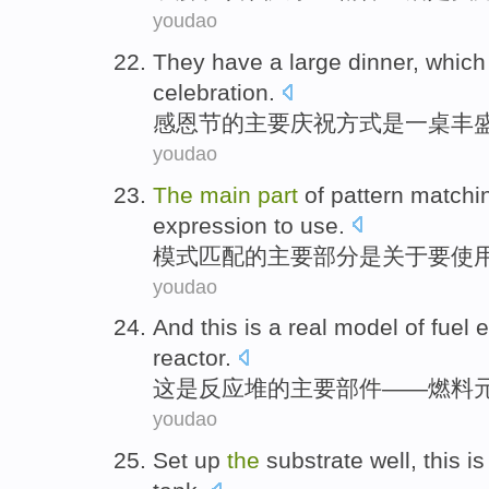
youdao
They have
a
large dinner
, whic
celebration.
感恩节
的
主要
庆祝方式
是
一
桌
丰
youdao
The
main
part
of
pattern
matchi
expression
to
use
.
模式
匹配
的
主要
部分
是
关于
要
使
youdao
And this
is
a real
model
of
fuel
e
reactor
.
这
是
反应堆
的
主要
部件
——
燃料
youdao
Set up
the
substrate
well
,
this
i