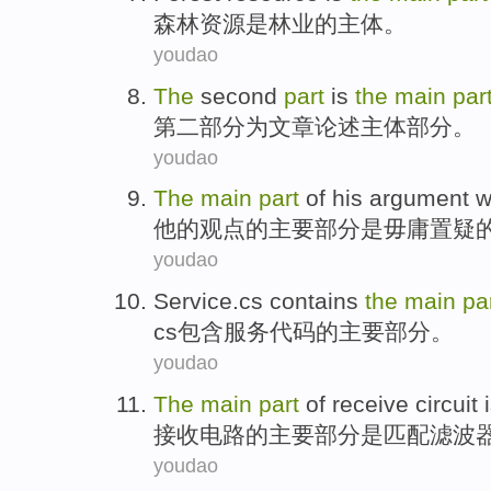
森林
资源
是
林业
的
主体
。
youdao
The
second
part
is
the
main
par
第二
部分
为
文章
论述
主体
部分。
youdao
The
main
part
of
his
argument
w
他
的
观点
的
主要
部分
是
毋庸
置疑
youdao
Service.cs
contains
the
main
pa
cs
包含
服务
代码
的
主要
部分
。
youdao
The
main
part
of
receive
circuit
接收
电路
的
主要
部分
是
匹配
滤波
youdao