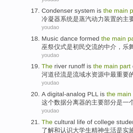
Condenser
system
is
the
main
p
冷凝器
系统
是
蒸汽
动力
装置
的
主
youdao
Music dance formed
the
main
p
巫
祭
仪式
是初民交流
的
中介，
乐
youdao
The
river
runoff
is
the
main
part
河道
径流
是
流域
水资源中
最
重要
youdao
A
digital-analog
PLL
is
the
main
这个
数据
分离器
的
主要
部分
是
一
youdao
The
cultural
life
of
college
stude
了解和认识
大学生
精神
生活
是
实