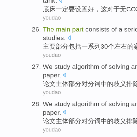
tank
.
底
床一定要
设置
好
，
这
对于
无
CO
youdao
The
main
part
consists
of a seri
studies
.
主要
部分
包括
一系列
30个
左右
的
youdao
We
study
algorithm
of
solving a
paper.
论文
主体
部分
对分词中的
歧义
排
youdao
We
study
algorithm
of
solving a
paper.
论文
主体
部分
对分词中的
歧义
排
youdao