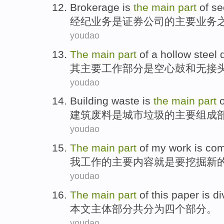
Brokerage
is
the
main
part
of
se
经纪
业务
是
证券
公司
的
主要
业务
youdao
The
main
part
of
a
hollow
steel
其
主要
工作
部分
是
空心
鼓
和
无
接
youdao
Building
waste
is
the
main
part
o
建筑
废料
是
城市
垃圾
的
主要
组成
youdao
The
main
part
of
my
work
is
com
我
工作
的
主要
内容
就是
要挖掘
新
youdao
The
main
part
of this
paper
is
di
本文
主体
部分
共
分为
四个
部分
。
youdao