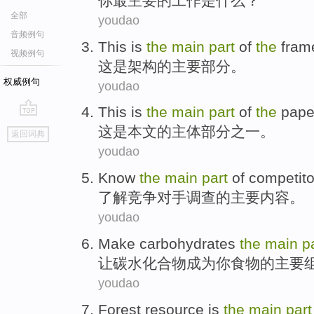
你
最
主要
的
工作
是
什么
？
全部
youdao
音频例句
This
is
the
main
part
of
the
fram
视频例句
这
是
架构
的
主要
部分
。
权威例句
youdao
This
is
the
main
part
of
the
pape
go
这
是
本文
的
主体
部分
之一。
返回词典
top
youdao
Know
the
main
part
of
competito
了解
竞争对手
调查
的
主要
内容
。
youdao
Make
carbohydrates
the
main
p
让
碳
水化合物成为
你
食物
的
主要
youdao
Forest
resource
is
the
main
part