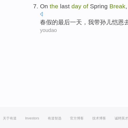
On
the
last
day
of
Spring
Break
春假
的
最后
一天
，
我
带
孙儿恺恩
youdao
关于有道
Investors
有道智选
官方博客
技术博客
诚聘英