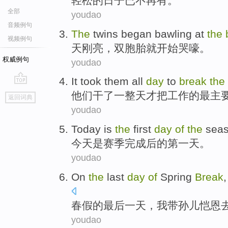
轻松
的
日子
已不再有。
全部
youdao
音频例句
The
twins
began
bawling
at
the
视频例句
天
刚亮，
双胞胎
就开始
哭
嚎
。
权威例句
youdao
It
took
them
all
day
to
break
the
go
他们
干了
一整天
才
把
工作
的
最
主
返回词典
top
youdao
Today
is
the
first
day
of
the
sea
今天
是
赛季
完成后
的
第一
天
。
youdao
On
the
last
day
of
Spring
Break
春假
的
最后
一天
，
我
带
孙儿恺恩
youdao