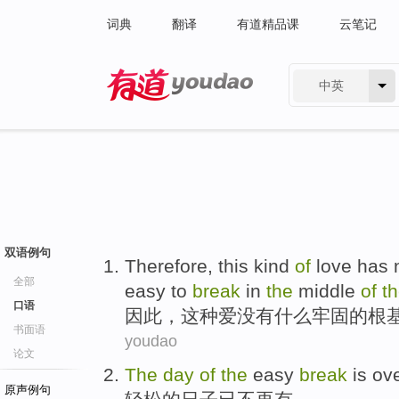
词典
翻译
有道精品课
云笔记
中英
有道 - 网易旗下搜索
双语例句
Therefore
,
this kind
of
love
has 
全部
easy to
break
in
the
middle
of
t
口语
因此
，
这种
爱
没有
什么
牢固
的
根
书面语
youdao
论文
The
day
of
the
easy
break
is
ov
原声例句