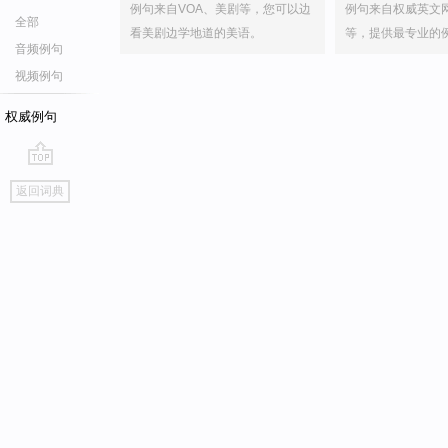
例句来自VOA、美剧等，您可以边
例句来自权威英文
全部
看美剧边学地道的美语。
等，提供最专业的
音频例句
视频例句
权威例句
go
返回词典
top