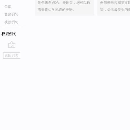
例句来自VOA、美剧等，您可以边
例句来自权威英文
全部
看美剧边学地道的美语。
等，提供最专业的
音频例句
视频例句
权威例句
go
返回词典
top