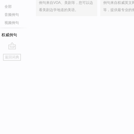
例句来自VOA、美剧等，您可以边
例句来自权威英文
全部
看美剧边学地道的美语。
等，提供最专业的
音频例句
视频例句
权威例句
go
返回词典
top