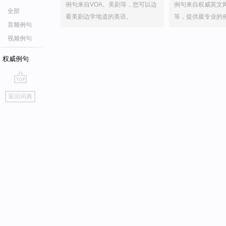
例句来自VOA、美剧等，您可以边
例句来自权威英文
全部
看美剧边学地道的美语。
等，提供最专业的
音频例句
视频例句
权威例句
go
返回词典
top