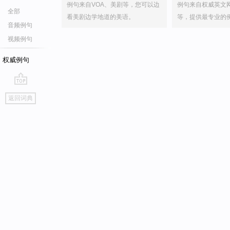
例句来自VOA、美剧等，您可以边
例句来自权威英文
全部
看美剧边学地道的美语。
等，提供最专业的
音频例句
视频例句
权威例句
go
返回词典
top