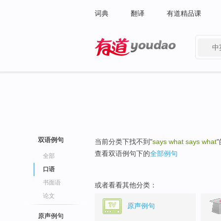
词典
翻译
有道精品课
中
有道 - 网易旗下搜索
双语例句
当前分类下找不到"
says what says what
查看双语例句下的
全部例句
全部
口语
书面语
或者看看其他分类：
论文
原声例句
原声例句