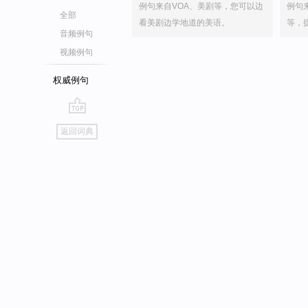
例句来自VOA、美剧等，您可以边
例句
全部
看美剧边学地道的美语。
等，
音频例句
视频例句
权威例句
go
返回词典
top