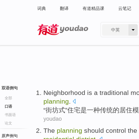
词典
翻译
有道精品课
云笔记
中英
有道 - 网易旗下搜索
双语例句
Neighborhood
is
a
traditional
mo
全部
planning
.
口语
“
街坊
式”
住宅
是
一种
传统
的
居住
模
书面语
youdao
论文
The
planning
should
control
the
原声例句