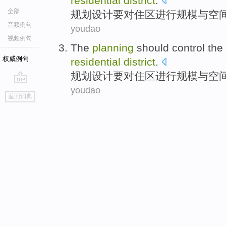
residential
district
.
全部
规划设计
要
对
住区
进行
规模
与
空
音频例句
youdao
视频例句
The
planning
should
control
the
权威例句
residential
district
.
规划设计
要
对
住区
进行
规模
与
空
youdao
go
返回词典
top