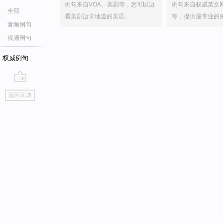
例句来自VOA、美剧等，您可以边
例句来自权威英文
全部
看美剧边学地道的美语。
等，提供最专业的
音频例句
视频例句
权威例句
go
返回词典
top