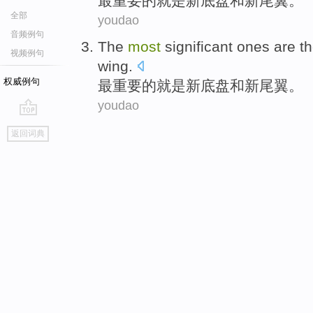
最
重要
的
就是
新
底盘
和
新
尾翼
。
全部
youdao
音频例句
The
most
significant
ones are
t
视频例句
wing
.
权威例句
最
重要
的
就是
新
底盘
和
新
尾翼
。
youdao
go
返回词典
top