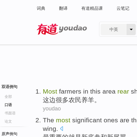
词典
翻译
有道精品课
云笔记
中英
有道 - 网易旗下搜索
双语例句
Most
farmers
in
this area
rear
s
全部
这边
很多
农民
养羊
。
口语
youdao
书面语
The
most
significant
ones are
t
论文
wing
.
原声例句