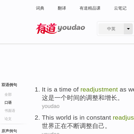
词典
翻译
有道精品课
云笔记
中英
有道 - 网易旗下搜索
双语例句
It
is
a
time
of
readjustment
as we
全部
这
是
一个
时间
的
调整
和
增长
。
口语
youdao
书面语
This world
is in
constant
readju
论文
世界
正在
不断
调整
自己
。
原声例句