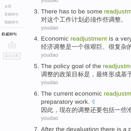
youdao
全部
There has to be
some
readjust
音频例句
对
这个
工作
计划
必须
作
些
调整
。
视频例句
youdao
权威例句
Economic
readjustment
is
a
ver
经济
调整
是
一个
很
艰巨
、
很复杂
go
youdao
返回词典
top
The
policy
goal
of
the
readjustm
调整
的
政策
目标
是
，
最终
形成基
youdao
The
current
economic
readjust
preparatory
work
.
因此
，
现在
的
调整
还要
包括
一些
youdao
After
the devaluation
there
is
a