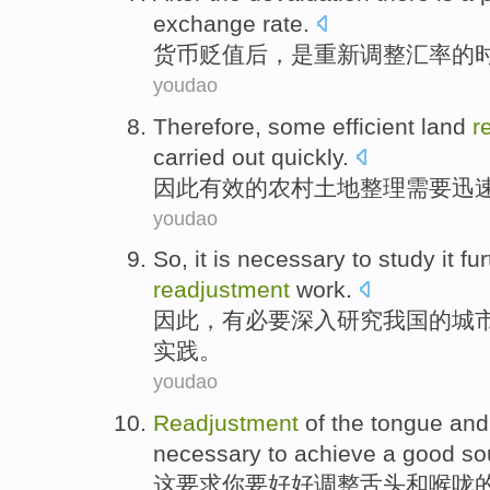
exchange rate
.
货币
贬值
后
，
是
重新调整
汇率
的
youdao
Therefore
, some
efficient
land
r
carried
out
quickly
.
因此
有效
的
农村土地
整理
需要
迅
youdao
So
,
it is necessary
to
study
it
fur
readjustment
work
.
因此
，
有
必要
深入
研究
我国
的
城
实践。
youdao
Readjustment
of the
tongue
and
necessary to achieve
a good
so
这
要求
你要
好好
调整
舌头
和
喉咙