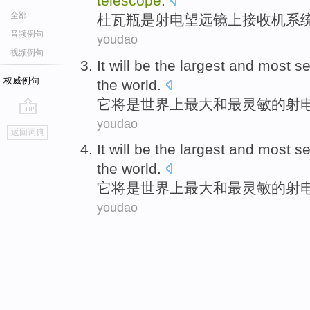
telescope
.
全部
杜
瓦瓶
是
射电
望远镜上
接收机
系
音频例句
youdao
视频例句
It
will
be
the
largest
and
most
se
权威例句
the
world
.
它
将
是
世界上
最大
和
最
灵敏
的
射
youdao
go
返回词典
top
It
will
be
the
largest
and
most
se
the
world
.
它
将
是
世界上
最大
和
最
灵敏
的
射
youdao