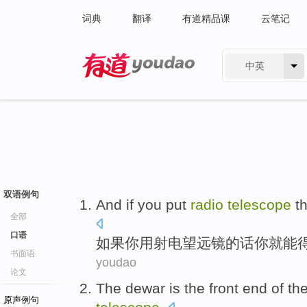
词典
翻译
有道精品课
云笔记
中英
有道 - 网易旗下搜索
双语例句
And if
you
put
radio
telescope
t
全部
口语
如果
你
用
射电
望远镜
的话你
就能
书面语
youdao
论文
The dewar
is
the
front end
of
th
原声例句