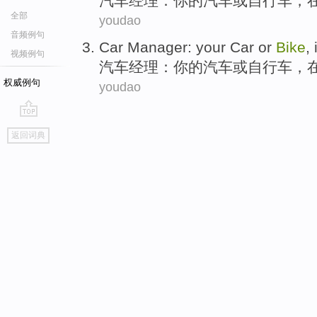
汽车
经理
：
你
的汽车
或
自行车
，
全部
youdao
音频例句
Car
Manager
:
your
Car
or
Bike
,
视频例句
汽车
经理
：
你
的汽车
或
自行车
，
权威例句
youdao
go
返回词典
top