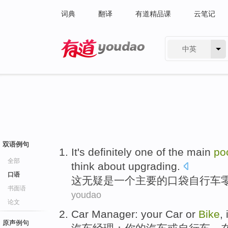
词典
翻译
有道精品课
云笔记
中英
有道 - 网易旗下搜索
双语例句
It
's definitely
one
of the
main
po
全部
think about
upgrading
.
口语
这
无疑
是
一个
主要
的
口袋
自行车
书面语
youdao
论文
Car
Manager
:
your
Car
or
Bike
,
原声例句