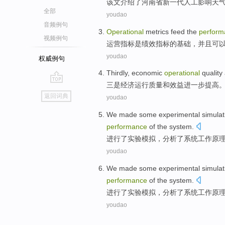
该文介绍了
河南省新
一
代
人工
影响天
全部
youdao
音频例句
Operational
metrics
feed the
perform
视频例句
运营
指标
是
绩效
指标的基础，
并且
可
youdao
权威例句
Thirdly
,
economic
operational
quality
三
是
经济
运行
质量
和
效益
进一步
提高
go
返回词典
youdao
top
We made
some
experimental
simulat
performance
of the
system
.
进行
了
实验
模拟
，
分析了
系统
工作
原
youdao
We made
some
experimental
simulat
performance
of the
system
.
进行
了
实验
模拟
，
分析了
系统
工作
原
youdao