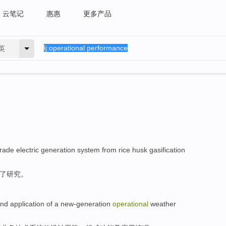
云笔记
惠惠
更多产品
英
rade
electric generation
system from rice husk gasification
了研究。
nd
application
of
a
new-generation
operational
weather