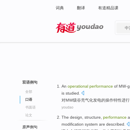
词典
翻译
有道精品课
中
有道 - 网易旗下搜索
双语例句
An
operational
performance
of
MW-g
全部
is studied
.
口语
对MW级谷壳气化
发电
的
操作
特性
进行
书面语
youdao
论文
The
design
, structure,
performance
a
modification
system
are
described
.
原声例句