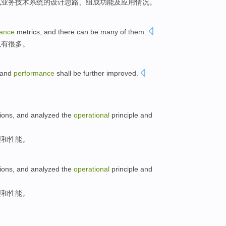
气
业务
技术
系统
的
设计思路
、组成
功能
及
应用情况
。
ance
metrics,
and
there
can be
many of them
.
以
有
很多
。
and
performance
shall be further
improved
.
。
ions
, and
analyzed
the
operational
principle
and
理
和
性能
。
ions
, and
analyzed
the
operational
principle
and
理
和
性能
。