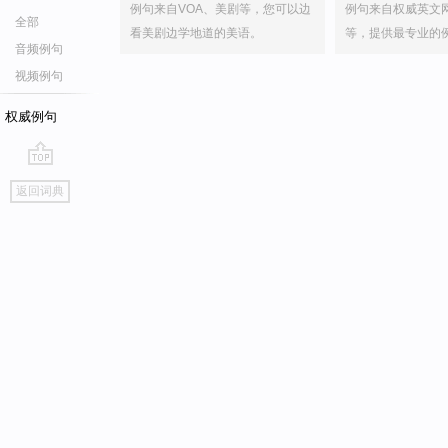
例句来自VOA、美剧等，您可以边
例句来自权威英文
全部
看美剧边学地道的美语。
等，提供最专业的
音频例句
视频例句
权威例句
go
返回词典
top