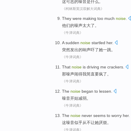
这
可恶的
噪音
是
什么
。
《柯林斯英汉双解大词典》
They
were making
too much
noise
.
他们
的噪声
太
大了。
《牛津词典》
A
sudden
noise
startled
her
.
突然
发出的
响声
吓了她
一
跳。
《牛津词典》
That
noise
is driving
me
crackers
.
那
噪声
闹得
我
简直要
疯
了。
《牛津词典》
The
noise
began to
lessen
.
噪音
开始
减弱
。
《牛津词典》
The
noise
never
seems to
worry
her
.
这
噪音
似乎
从不
让
她
厌烦
。
《牛津词典》