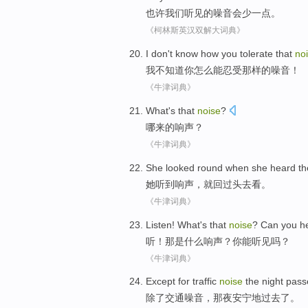
也许
我们
听见
的
噪音
会
少
一点
。
《柯林斯英汉双解大词典》
I
don't
know
how
you
tolerate
that
no
我
不
知道
你
怎么
能忍受
那样
的
噪音
！
《牛津词典》
What
's that
noise
?
哪来
的
响声
？
《牛津词典》
She
looked round when
she
heard
t
她
听到
响声
，就
回过
头去看。
《牛津词典》
Listen
!
What
's
that
noise
?
Can
you
h
听
！
那
是
什么
响声
？
你
能
听见
吗？
《牛津词典》
Except for
traffic
noise
the
night
pass
除了
交通
噪音
，
那
夜
安宁地
过去了
。