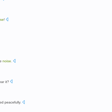
ise
!
he
noise
.
ear
it?
ed
peacefully
.