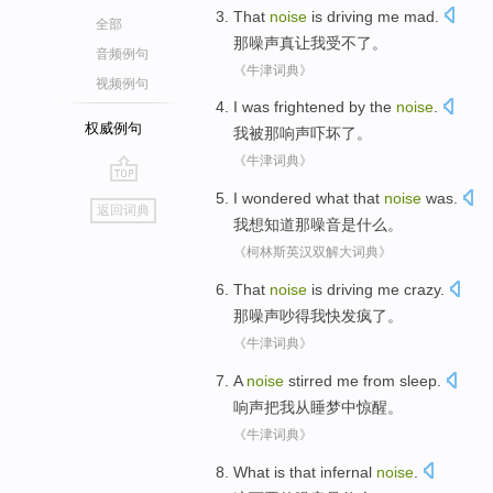
That
noise
is driving
me
mad
.
全部
那
噪声
真
让
我
受不了
。
音频例句
《牛津词典》
视频例句
I
was
frightened by
the
noise
.
权威例句
我
被
那
响声
吓坏
了。
《牛津词典》
go
I
wondered
what
that
noise
was
.
返回词典
top
我
想
知道
那
噪音
是什么。
《柯林斯英汉双解大词典》
That
noise
is driving
me
crazy
.
那
噪声吵
得
我
快发疯了
。
《牛津词典》
A
noise
stirred
me
from
sleep
.
响声
把
我
从
睡梦
中惊醒。
《牛津词典》
What
is
that
infernal
noise
.