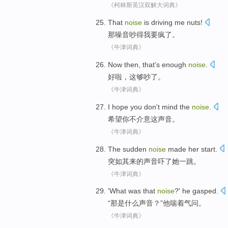
《柯林斯英汉双解大词典》
That
noise
is driving
me
nuts
!
那
噪音
吵得
我
要疯了。
《牛津词典》
Now then
,
that
's enough
noise
.
好
啦，
这
够
吵
了。
《牛津词典》
I hope
you
don't
mind
the
noise
.
希望
你
不
介意
这
声音
。
《牛津词典》
The sudden
noise
made
her
start
.
突如其来
的
声音
吓了
她
一跳。
《牛津词典》
'
What
was
that
noise
?'
he
gasped
.
“
那
是
什么
声音
？”
他
喘着气问。
《牛津词典》