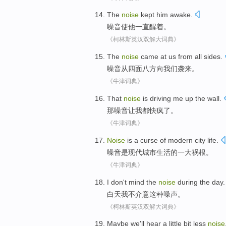
The
noise
kept
him
awake
.
噪音
使
他
一直醒着
。
《柯林斯英汉双解大词典》
The
noise
came at
us
from
all sides
.
噪音
从
四面
八方向
我们
袭来。
《牛津词典》
That
noise
is driving
me
up the
wall.
那
噪音
让
我
都
快疯了。
《牛津词典》
Noise
is
a
curse
of
modern
city
life
.
噪音
是
现代
城市
生活
的
一
大祸根
。
《牛津词典》
I
don't
mind
the
noise
during the day
.
白天
我
不
介意
这种
噪声
。
《柯林斯英汉双解大词典》
Maybe
we
'll
hear
a little bit
less
noise