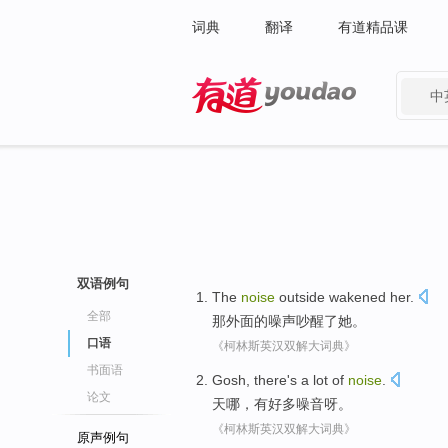
词典
翻译
有道精品课
中
有道 - 网易旗下搜索
双语例句
The
noise
outside
wakened
her
.
全部
那
外面
的
噪声
吵醒
了
她
。
口语
《柯林斯英汉双解大词典》
书面语
Gosh
,
there's
a lot of
noise
.
论文
天
哪，
有
好多
噪音
呀。
《柯林斯英汉双解大词典》
原声例句