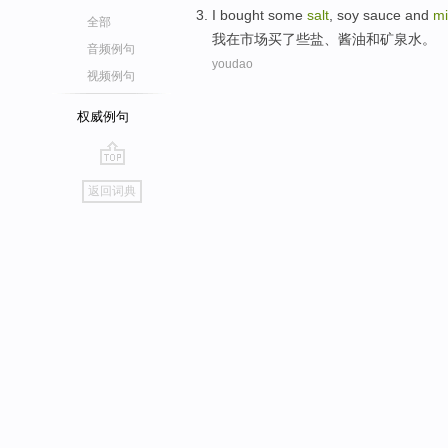
I
bought
some
salt
,
soy sauce
and
mi
全部
我
在
市场
买了
些
盐
、
酱油
和
矿泉水
。
音频例句
youdao
视频例句
权威例句
go
返回词典
top