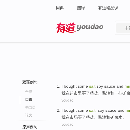
词典
翻译
有道精品课
中
有道 - 网易旗下搜索
双语例句
I
bought
some
salt
soy sauce
and
mi
全部
我
在
超市
里
买了
些
盐
、
酱油
和
一些
矿
口语
youdao
书面语
I
bought
some
salt
,
soy sauce
and
mi
论文
我
在
市场
买了
些
盐
、
酱油
和
矿泉水
。
youdao
原声例句