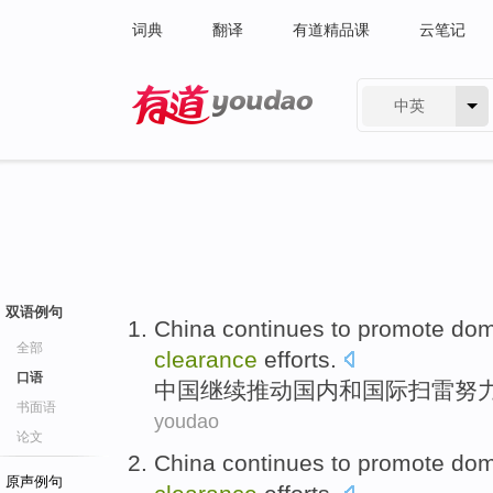
词典
翻译
有道精品课
云笔记
中英
有道 - 网易旗下搜索
双语例句
China
continues to
promote
dom
全部
clearance
efforts
.
口语
中国
继续
推动
国内
和国际
扫雷
努
书面语
youdao
论文
China
continues to
promote
dom
原声例句