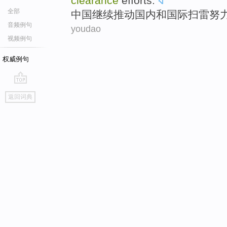
clearance
efforts
.
全部
中国
继续
推动
国内
和国际
扫雷
努
音频例句
youdao
视频例句
权威例句
go
返回词典
top