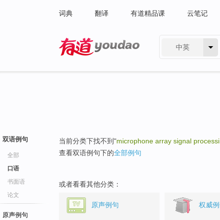
词典
翻译
有道精品课
云笔记
中英
有道 - 网易旗下搜索
双语例句
当前分类下找不到"
microphone array signal process
查看双语例句下的
全部例句
全部
口语
书面语
或者看看其他分类：
论文
原声例句
权威例
原声例句