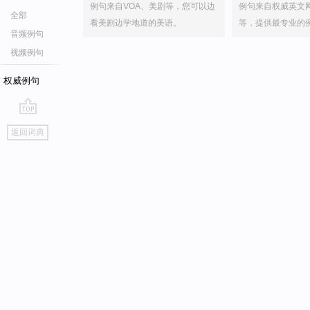
例句来自VOA、美剧等，您可以边
例句来自权威英文
全部
看美剧边学地道的美语。
等，提供最专业的
音频例句
视频例句
权威例句
go
返回词典
top